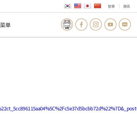
登录
报名
菜单
A%22ct_5cc896115aa04%5C%2Fc5e37d5bcbb72d%22%7D&_po