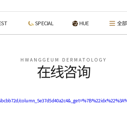
EST
SPECIAL
HUE
全部
HWANGGEUM DERMATOLOGY
在线咨询
7d5bcbb72d/column_5e37d5d40a2c4&_get=%7B%22idx%22%3